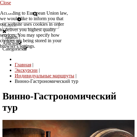
Close
According to European Union law,
RU
we would like to inform you that
our website uses cookies in order
to deliver you highest quality
services. You may specify how
Search
cookies are being stored in your
Articles
browser's settings.
Categories
Главная
|
Экскурсии
|
Индивидуальные маршруты
|
Винно-Гастрономический тур
Винно-Гастрономический
тур