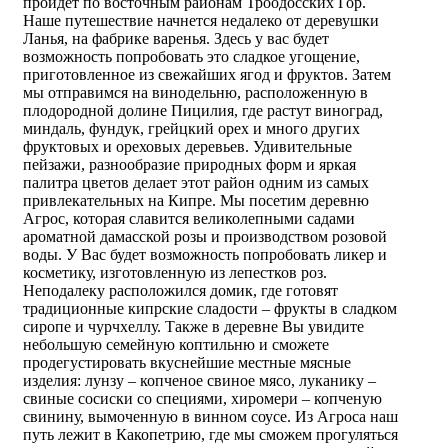
пройдет по восточным районам Троодосских Гор.
Наше путешествие начнется недалеко от деревушки
Ланья, на фабрике варенья. Здесь у вас будет
возможность попробовать это сладкое угощение,
приготовленное из свежайших ягод и фруктов. Затем
мы отправимся на винодельню, расположенную в
плодородной долине Пицилия, где растут виноград,
миндаль, фундук, грейцкий орех и много других
фруктовых и ореховых деревьев. Удивительные
пейзажи, разнообразие природных форм и яркая
палитра цветов делает этот район одним из самых
привлекательных на Кипре. Мы посетим деревню
Агрос, которая славится великолепными садами
ароматной дамасской розы и производством розовой
воды. У Вас будет возможность попробовать ликер и
косметику, изготовленную из лепестков роз.
Неподалеку расположился домик, где готовят
традиционные кипрские сладости – фрукты в сладком
сиропе и чурчхеллу. Также в деревне Вы увидите
небольшую семейную коптильню и сможете
продегустировать вкуснейшие местные мясные
изделия: лунзу – копченое свиное мясо, луканику –
свиные сосиски со специями, хиромери – копченую
свинину, вымоченную в винном соусе. Из Агроса наш
путь лежит в Какопетрию, где мы сможем прогуляться