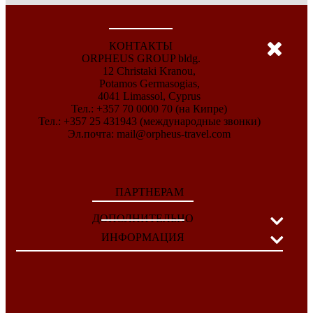
КОНТАКТЫ
ORPHEUS GROUP bldg.
12 Christaki Kranou,
Potamos Germasogias,
4041 Limassol, Cyprus
Тел.: +357 70 0000 70 (на Кипре)
Тел.: +357 25 431943 (международные звонки)
Эл.почта:
mail@orpheus-travel.com
ПАРТНЕРАМ
ДОПОЛНИТЕЛЬНО
ИНФОРМАЦИЯ