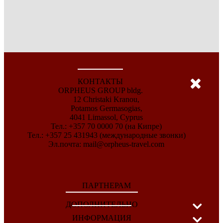
КОНТАКТЫ
ORPHEUS GROUP bldg.
12 Christaki Kranou,
Potamos Germasogias,
4041 Limassol, Cyprus
Тел.: +357 70 0000 70 (на Кипре)
Тел.: +357 25 431943 (международные звонки)
Эл.почта:
mail@orpheus-travel.com
ПАРТНЕРАМ
ДОПОЛНИТЕЛЬНО
ИНФОРМАЦИЯ