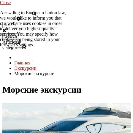
Close
According to European Union law,
RU
we would like to inform you that
our website uses cookies in order
to deliver you highest quality
services. You may specify how
Search
cookies are being stored in your
Articles
browser's settings.
Categories
Главная
|
Экскурсии
|
Морские экскурсии
Морские экскурсии