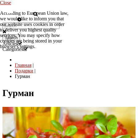
Close
According to European Union law,
RU
we would like to inform you that
our website uses cookies in order
to deliver you highest quality
services. You may specify how
Search
cookies are being stored in your
Articles
browser's settings.
Categories
Главная
|
Подарки
|
Гурман
Гурман