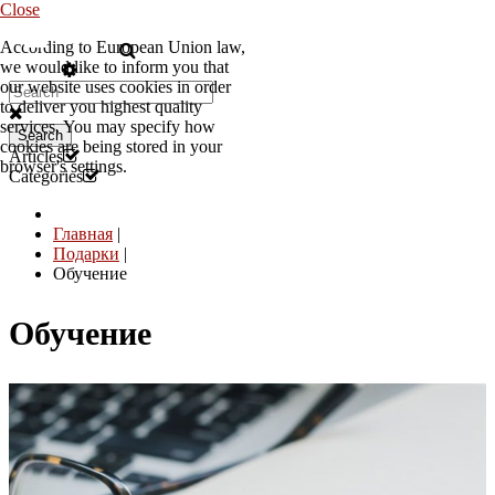
Close
According to European Union law,
RU
we would like to inform you that
our website uses cookies in order
to deliver you highest quality
services. You may specify how
Search
cookies are being stored in your
Articles
browser's settings.
Categories
Главная
|
Подарки
|
Обучение
Обучение