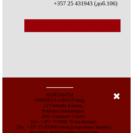
+357 25 431943 (доб.106)
transfers@orpheus-travel.com
КОНТАКТЫ
ORPHEUS GROUP bldg.
12 Christaki Kranou,
Potamos Germasogias,
4041 Limassol, Cyprus
Тел.: +357 70 0000 70 (на Кипре)
Тел.: +357 25 431943 (международные звонки)
Эл.почта:
mail@orpheus-travel.com