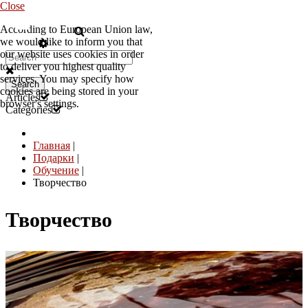
Close
According to European Union law,
RU
we would like to inform you that
our website uses cookies in order
to deliver you highest quality
services. You may specify how
Search
cookies are being stored in your
Articles
browser's settings.
Categories
Главная
|
Подарки
|
Обучение
|
Творчество
Творчество